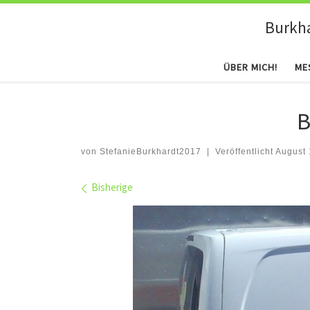
Zum Inhalt springen
Burkh
ÜBER MICH!
ME
B
von
StefanieBurkhardt2017
|
Veröffentlicht
August 
Bilder Navigation
Bisherige